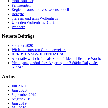
Monatsbücher
Permagarten
Regional konstruktives Lebensmodell
Rezepte
Tiere im und um's Wolfenhaus
Über den Wolfenhaus- Garten
Wandern
Neueste Beiträge
Sommer 2020
Wir haben unseren Garten erweitert
HERBST AM WOLFENHAUS!
Alternativ wirtschaften als Zukunftsidee – Die neue Woche
Mein ganz persönliches Ärgernis, die 3 Städte Rallye des
ADAC
Archiv
Juli 2020
Juni 2020
September 2019
August 2019
Juni 2019
Mai 2019