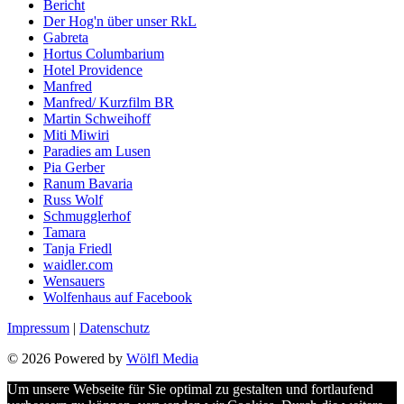
Bericht
Der Hog'n über unser RkL
Gabreta
Hortus Columbarium
Hotel Providence
Manfred
Manfred/ Kurzfilm BR
Martin Schweihoff
Miti Miwiri
Paradies am Lusen
Pia Gerber
Ranum Bavaria
Russ Wolf
Schmugglerhof
Tamara
Tanja Friedl
waidler.com
Wensauers
Wolfenhaus auf Facebook
Impressum
|
Datenschutz
© 2026 Powered by
Wölfl Media
Um unsere Webseite für Sie optimal zu gestalten und fortlaufend