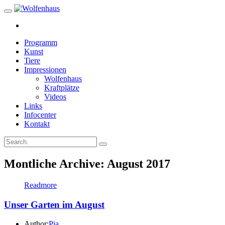
Programm
Kunst
Tiere
Impressionen
Wolfenhaus
Kraftplätze
Videos
Links
Infocenter
Kontakt
Montliche Archive: August 2017
Readmore
Unser Garten im August
Author:
Pia