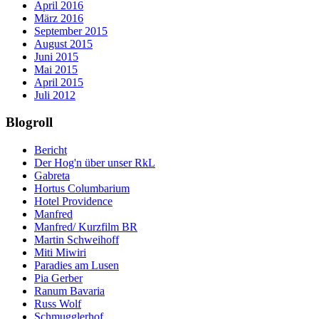
April 2016
März 2016
September 2015
August 2015
Juni 2015
Mai 2015
April 2015
Juli 2012
Blogroll
Bericht
Der Hog'n über unser RkL
Gabreta
Hortus Columbarium
Hotel Providence
Manfred
Manfred/ Kurzfilm BR
Martin Schweihoff
Miti Miwiri
Paradies am Lusen
Pia Gerber
Ranum Bavaria
Russ Wolf
Schmugglerhof