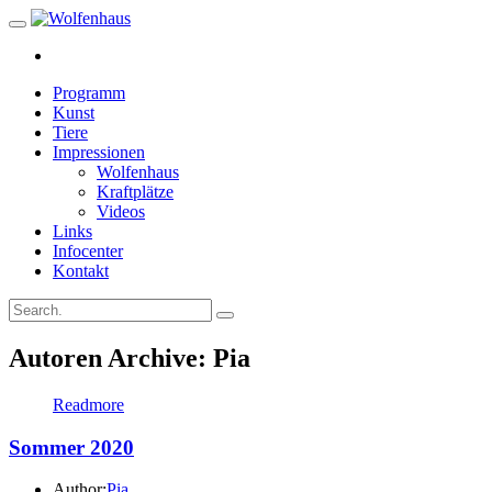
Programm
Kunst
Tiere
Impressionen
Wolfenhaus
Kraftplätze
Videos
Links
Infocenter
Kontakt
Autoren Archive: Pia
Readmore
Sommer 2020
Author:
Pia