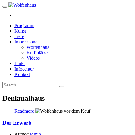
Programm
Kunst
Tiere
Impressionen
Wolfenhaus
Kraftplätze
Videos
Links
Infocenter
Kontakt
Denkmalhaus
Readmore
Der Erwerb
Author:
admin